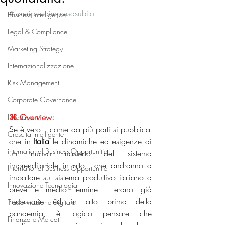
#fareripresaimpresasubito
Business Intelligence
Legal & Compliance
Marketing Strategy
Internazionalizzazione
Risk Management
Corporate Governance
⌘ Overview: 
Investimenti
Se
è
vero – come da più parti si pubblica-  
Crescita Intelligente
che in 
Italia
 le dinamiche ed esigenze di 
international Business Opportunitie
un nuovo riassetto del sistema 
imprenditoriale in atto - che andranno
a
International Business Opportunitie
impattare sul sistema produttivo italiano a 
Innovazione Tecnologia
breve e medio termine-  erano già 
necessarie ed in atto prima della 
Trasformazione Digitale
pandemia, è logico pensare che 
Finanza e Mercati