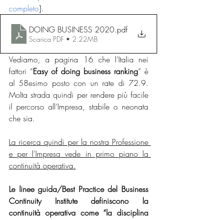
completo
]. 
DOING BUSINESS 2020
.pdf
Scarica PDF • 2.22MB
Vediamo, a pagina 16 che l’Italia nei 
fattori “
Easy of doing business ranking
” è 
al 58esimo posto con un rate di 72.9. 
Molta strada quindi per rendere più facile 
il percorso all’Impresa, stabile o neonata 
che sia.
La ricerca quindi per la nostra Professione
e
per l’Impresa vede in primo piano la 
continuità operativa.
Le linee guida/Best Practice del Business 
Continuity Institute definiscono la 
continuità operativa come “
la disciplina 