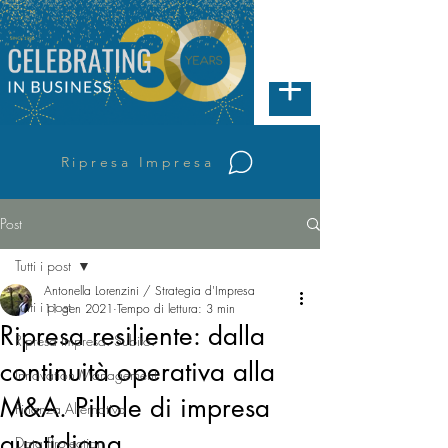
Ripresa Impresa
Post
Tutti i post
Antonella Lorenzini / Strategia d'Impresa
Tutti i post
11 gen 2021
Tempo di lettura: 3 min
Ripresa resiliente: dalla
Ripresa Impresa. Subito.
continuità operativa alla
Innovation Management
M&A. Pillole di impresa
Finanza Alternativa
quotidiana.
Data Protection