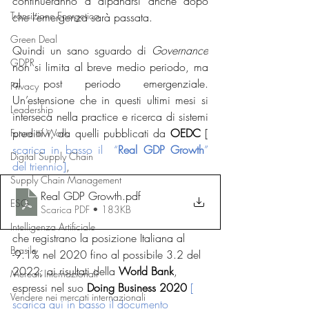
continueranno
a
dipanarsi anche dopo 
Transizione Energetica
che l’emergenza sarà passata. 
Green Deal
Quindi un sano sguardo di 
Governance
GDPR
non si limita al breve medio periodo, ma 
al post periodo emergenziale. 
Privacy
Un’estensione che in questi ultimi mesi si 
Leadership
interseca nella practice e ricerca di sistemi 
predittivi, da quelli pubblicati da 
OEDC
 [ 
Future of Work
scarica in basso il  “
Real GDP Growth
” 
Digital Supply Chain
del triennio]
, 
Supply Chain Management
Real GDP Growth
.pdf
ESG
Scarica PDF • 183KB
Intelligenza Artificiale
che registrano la posizione Italiana al 
Brasile
-9.1% nel 2020 fino al possibile 3.2 del 
2022; ai risultati della 
World Bank
, 
Mercati Internazionali
espressi nel suo 
Doing Business 2020
[ 
Vendere nei mercati internazionali
scarica qui in basso il documento 