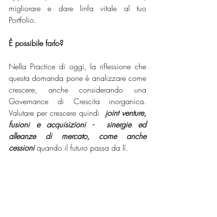
migliorare e dare linfa vitale al tuo 
Portfolio.
È possibile farlo? 
Nella Practice di oggi, la riflessione che 
questa domanda pone è analizzare come 
crescere, anche considerando una 
Governance di Crescita inorganica. 
Valutare per crescere quindi  
joint venture, 
fusioni e acquisizioni -  sinergie ed 
alleanze di mercato, come anche  
cessioni
 quando il futuro passa da lí.
È un percorso che porta i suoi risultati, 
specialmente in momenti in cui la visone 
strategica dell’Imprenditore e del suo Core 
Team fa la differenza. Unica nota, il 