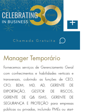
Chamada Gratuita
Manager Temporário
Fornecemos serviços de Gerenciamento Geral
com conhecimentos e habilidades verticais e
transversais, cobrindo as funções de CEO,
CFO, BDM, MD, AD, GERENTE DE
EXPORTAÇÃO, GESTOR DE RISCOS,
GERENTE DE Q& ISMS, GERENTE DE
SEGURANÇA E PROTEÇÃO para empresas
públicas ou privadas, incluindo PMEs ou start-