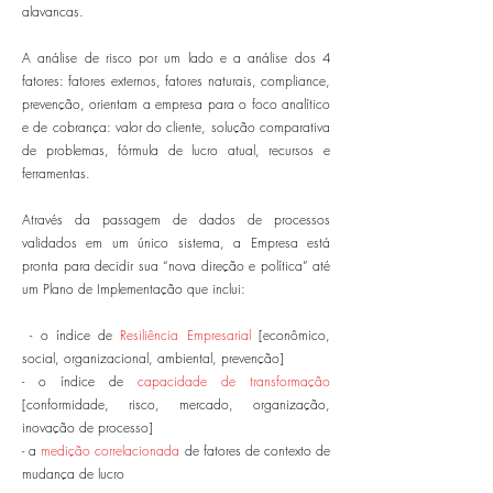
alavancas.
A análise de risco por um lado e a análise dos 4
fatores: fatores externos, fatores naturais, compliance,
prevenção, orientam a empresa para o foco analítico
e de cobrança: valor do cliente, solução comparativa
de problemas, fórmula de lucro atual, recursos e
ferramentas.
Através da passagem de dados de processos
validados em um único sistema, a Empresa está
pronta para decidir sua “nova direção e política” até
um Plano de Implementação que inclui:
- o índice de
Resiliência Empresarial
[econômico,
social, organizacional, ambiental, prevenção]
- o índice de
capacidade de transformação
[conformidade, risco, mercado, organização,
inovação de processo]
- a
medição correlacionada
de fatores de contexto de
mudança de lucro