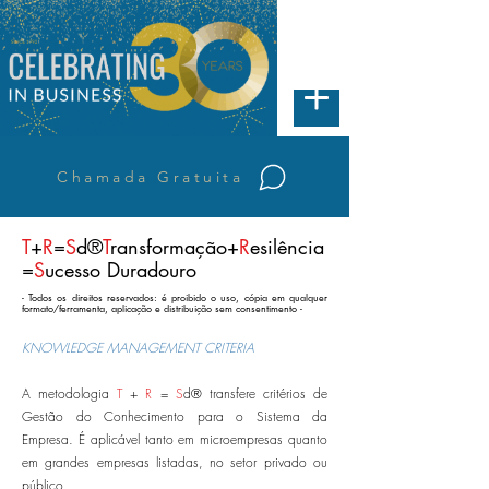
Chamada Gratuita
T
+
R
=
S
d®
T
ransformação+
R
esilência
=
S
ucesso Duradouro
- Todos os direitos reservados: é proibido o uso, cópia em qualquer
formato/ferramenta, aplicação e distribuição sem consentimento -
KNOWLEDGE MANAGEMENT CRITERIA
A metodologia
T
+
R
=
S
d® transfere critérios de
Gestão do Conhecimento para o Sistema da
Empresa. É aplicável tanto em microempresas quanto
em grandes empresas listadas, no setor privado ou
público.