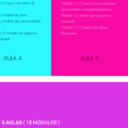
| O que é um plano de
Módulo 1 | O que é um ecossistema
de inovação e empreendedorismo
| Análise do setor
Módulo 2 | Atores que apoiam a
| Análise das necessidades
inovação
Módulo 3 | O papel dos atores
| O modelo de negócios
financeiros
 Model)
AULA 4
AULA 5
ANUAL COMPLETO
5 AULAS
( 18 MÓDULOS )