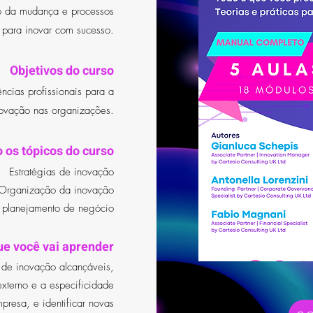
o da mudança e processos
 para inovar com sucesso.
Objetivos do curso
ncias profissionais para a
ovação nas organizações.
 os tópicos do curso
Estratégias de inovação
Organização da inovação
 planejamento de negócio
ue você vai aprender
s de inovação alcançáveis,
xterno e a especificidade
presa, e identificar novas