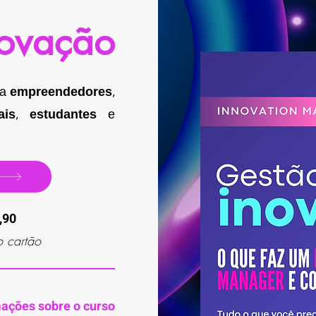
novação
ra
empreendedores
,
ais
,
estudantes
e
,90
 cartão
ações sobre o curso