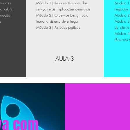
novação
Módulo 1 | As características dos
Módulo 1 
o valor?
serviços e as implicações gerenciais
negócios
novação
Módulo 2 | O Service Design para
Módulo 2 
a
inovar o sistema de entrega
Módulo 3 
Módulo 3 | As boas práticas
do cliente
Módulo 4 
(Business
AULA 3
M
iva com