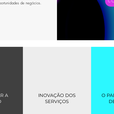
C
portunidades de negócios.
R A
INOVAÇÃO DOS
O PA
O
SERVIÇOS
D