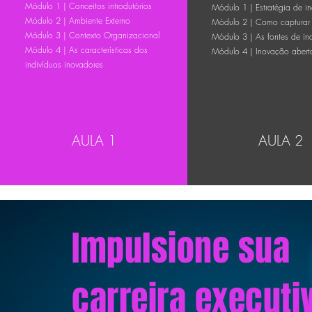
Módulo 1 | Conceitos introdutórios
Módulo 1 | Estratégia de i
Módulo 2 | Ambiente Externo
Módulo 2 | Como capturar 
Módulo 3 | Contexto Organizacional
Módulo 3 | As fontes de i
Módulo 4 | As características dos
Módulo 4 | Inovação abert
indivíduos inovadores
AULA 1
AULA 2
Impulsione sua
carreira execut