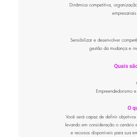
Dinâmica competitiva, organizaçã
empresariais
Sensibilizar e desenvolver competê
gestão da mudança e in
Quais são
Empreendedorismo e
O q
Você será capaz de definir objetivo
levando em consideração o cenário e
e recursos disponíveis para sua em