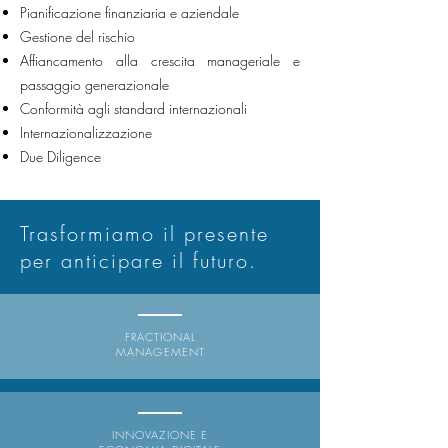
Pianificazione finanziaria e aziendale
Gestione del rischio
Affiancamento alla crescita manageriale e
passaggio generazionale
Conformità agli standard internazionali
Internazionalizzazione
Due Diligence
Trasformiamo il presente
per anticipare il futuro.
FRACTIONAL
MANAGEMENT
INNOVAZIONE E