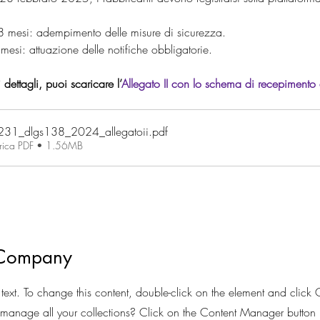
8 mesi: adempimento delle misure di sicurezza.
 mesi: attuazione delle notifiche obbligatorie.
dettagli, puoi scaricare l’
Allegato II con lo schema di recepimento 
31_dlgs138_2024_allegatoii
.pdf
rica PDF • 1.56MB
 Company
 text. To change this content, double-click on the element and clic
anage all your collections? Click on the Content Manager button 