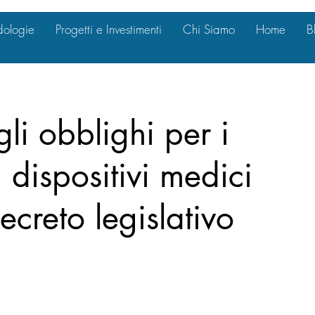
ologie
Progetti e Investimenti
Chi Siamo
Home
B
li obblighi per i
i dispositivi medici
ecreto legislativo
?