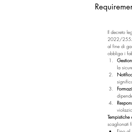
Requiremen
Il decreto l
2022/2555 (N
al fine di g
obbliga i fa
Gestion
la sicu
Notifica
significa
Formaz
dipende
Respons
violazi
Tempistiche 
scaglionati 
Fino al