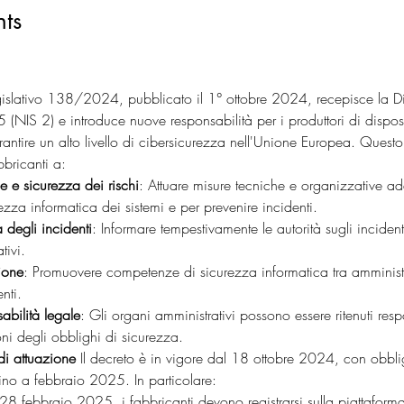
ts
egislativo 138/2024, pubblicato il 1° ottobre 2024, recepisce la Di
IS 2) e introduce nuove responsabilità per i produttori di disposi
arantire un alto livello di cibersicurezza nell'Unione Europea. Questo
bbricanti a:
e e sicurezza dei rischi
: Attuare misure tecniche e organizzative a
rezza informatica dei sistemi e per prevenire incidenti.
 degli incidenti
: Informare tempestivamente le autorità sugli incident
tivi.
ione
: Promuovere competenze di sicurezza informatica tra amministr
nti.
abilità legale
: Gli organi amministrativi possono essere ritenuti resp
oni degli obblighi di sicurezza.
di attuazione
 Il decreto è in vigore dal 18 ottobre 2024, con obbli
fino a febbraio 2025. In particolare:
 28 febbraio 2025, i fabbricanti devono registrarsi sulla piattaforma