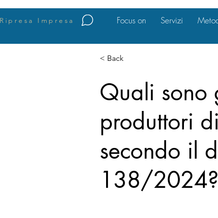
Focus on
Servizi
Metod
Ripresa Impresa
< Back
Quali sono g
produttori d
secondo il d
138/2024