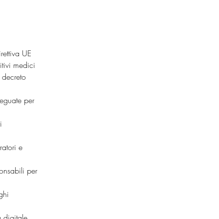
rettiva UE 
tivi medici 
 decreto 
deguate per 
i 
atori e 
onsabili per 
ghi 
 digitale 