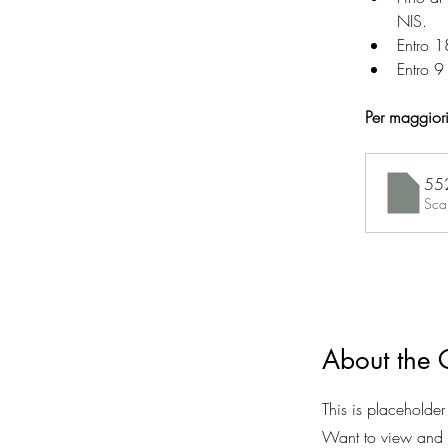
NIS.
Entro 1
Entro 9
Per maggiori 
552
Sca
About the
This is placeholder
Want to view and m