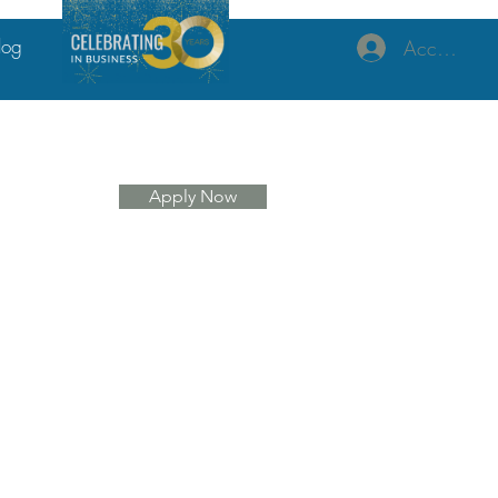
log
Accedi
Apply Now