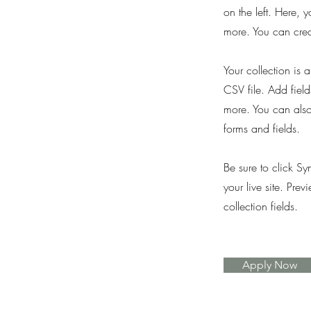
on the left. Here,
more. You can crea
Your collection is 
CSV file. Add field
more. You can also 
forms and fields.
Be sure to click Sy
your live site. Prev
collection fields.
Apply Now