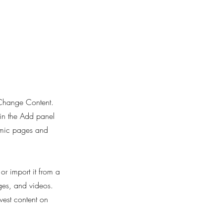
k Change Content.
in the Add panel
namic pages and
or import it from a
ages, and videos.
west content on