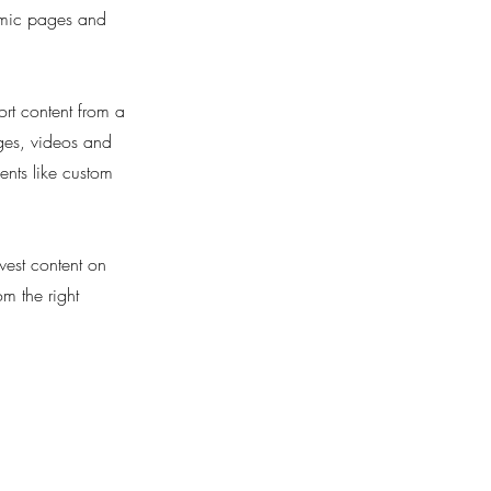
namic pages and
ort content from a
ages, videos and
ents like custom
west content on
om the right