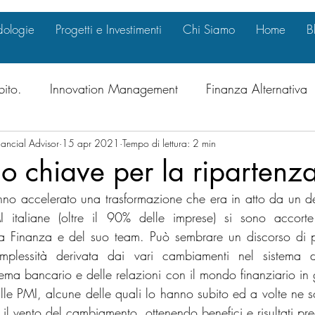
ologie
Progetti e Investimenti
Chi Siamo
Home
B
bito.
Innovation Management
Finanza Alternativa
ancial Advisor
al & Compliance
15 apr 2021
Marketing Strategy
Tempo di lettura: 2 min
Internazional
o chiave per la ripartenz
nno accelerato una trasformazione che era in atto da un d
ate Governance
Investimenti
Crescita Intelligente
 italiane (oltre il 90% delle imprese) si sono accorte
a Finanza e del suo team. Può sembrare un discorso di pa
mplessità derivata dai vari cambiamenti nel sistema de
nitie
International Business Opportunitie
Innovazio
tema bancario e delle relazioni con il mondo finanziario in 
lle PMI, alcune delle quali lo hanno subito ed a volte ne so
il vento del cambiamento, ottenendo benefici e risultati pre
inanza e Mercati
Transizione Energetica
Green De