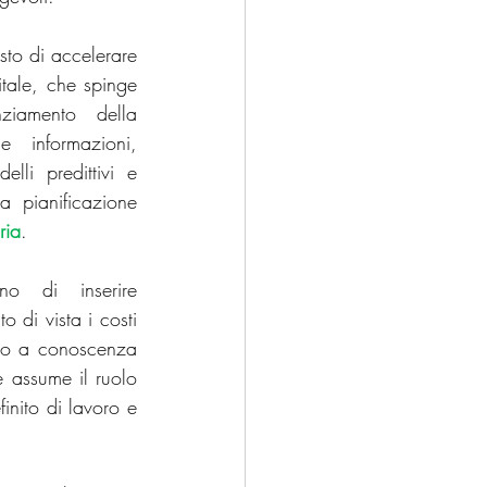
to di accelerare 
tale, che spinge 
 Management
ESG
ziamento della 
 informazioni, 
rnazionali
lli predittivi e 
a pianificazione 
ria
.
o di inserire 
 di vista i costi 
ono a conoscenza 
 assume il ruolo 
ito di lavoro e 