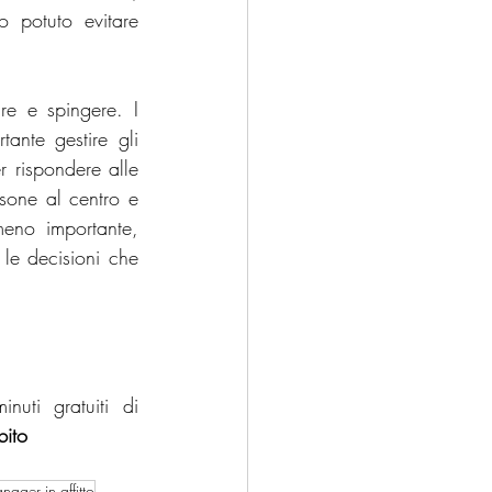
o potuto evitare 
 e spingere. I 
ante gestire gli 
r rispondere alle 
sone al centro e 
eno importante, 
le decisioni che 
ti gratuiti di 
bito
nager in affitto