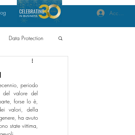
log
Accedi
Data Protection
izzazione
a
ecennio, periodo 
 del valore del 
rte, forse lo è, 
i valori, della 
ne Tecnologia
genere, ha avuto 
no state vittima, 
gevoli. 
al
GDPR