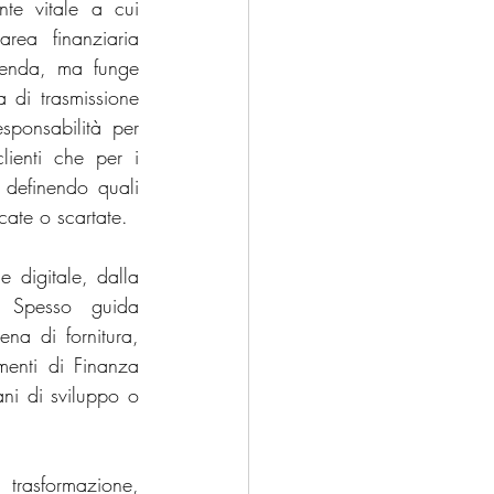
nte vitale a cui 
rea finanziaria 
zienda, ma funge 
 di trasmissione 
ponsabilità per 
lienti che per i 
 definendo quali 
icate o scartate.
 digitale, dalla 
. Spesso guida 
na di fornitura, 
menti di Finanza 
ani di sviluppo o 
trasformazione, 