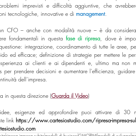
roblemi imprevisti e difficoltà aggiuntive, che avrebber
ni tecnologiche, innovative e di 
management
. 
 un CFO – anche con modalità nuove – è da considerare
ere fondamentali in questa 
fase di ripresa
, dove è import
n questione: integrazione, coordinamento di tutte le aree, pe
ido ed efficace; definizione di strategie per mettere le per
esperienza ai clienti e ai dipendenti e, ultimo ma non m
cs per prendere decisioni e aumentare l'efficienza, guidare 
ntinuità dell’impresa.
va in questa direzione (
Guarda il Video
)
dee, esigenze ed approfondire puoi attivare di 30 minu
e link 
https://www.cartesiostudio.com/ripresa-impresa-su
tesiostudio.com
cita
ripresa impresa subito
modelli di business
GMO
PMI
modelli di sviluppo
ma