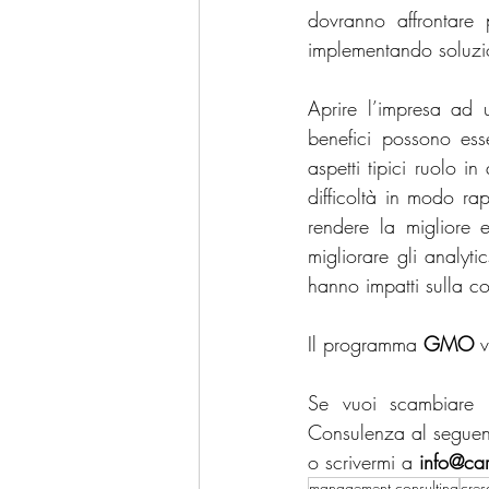
dovranno affrontare p
implementando soluzio
Aprire l’impresa ad
benefici possono ess
aspetti tipici ruolo i
difficoltà in modo rap
rendere la migliore 
migliorare gli analyti
hanno impatti sulla co
Il programma 
GMO
 
Se vuoi scambiare i
Consulenza al seguent
o scrivermi a 
info@car
management consulting
cres