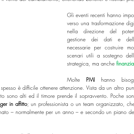
Gli eventi recenti hanno impos
verso una trasformazione digi
uture of Work
Digital Supply Chain
Supply Chain
nella direzione del poten
gestione dei dati e delle
sile
Mercati Internazionali
Vendere nei mercati inte
necessarie per costruire mode
scenari utili a sostegno dell
strategica, ma anche 
finanzia
Molte 
PMI
 hanno bisogn
 spesso è difficile ottenere attenzione. Vista da un altro punto
nto sono alti ed il timore prende il sopravvento. Poche s
er in affitto
; un professionista o un team organizzato, che
nato – normalmente per un anno – e secondo un piano defin