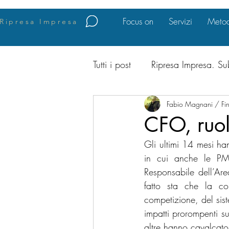
Focus on
Servizi
Metod
Ripresa Impresa
Tutti i post
Ripresa Impresa. Su
Business Intelligence
Fabio Magnani / Fin
Leg
CFO, ruol
Gli ultimi 14 mesi ha
Risk Management
Corpor
in cui anche le PMI
Responsabile dell’Are
fatto sta che la co
international Business Opportu
competizione, del sis
impatti prorompenti su
altre hanno cavalcato 
Trasformazione Digitale
F