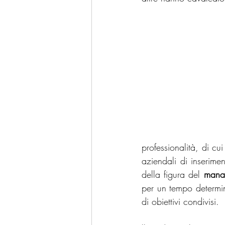
Privacy
Leadership
F
Intelligenza Artificiale
Bra
professionalità, di cui
aziendali di inserime
della figura del 
manag
per un tempo determi
di obiettivi condivisi. 