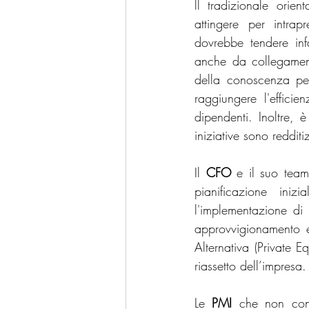
ll tradizionale orien
attingere per intrap
dovrebbe tendere infa
anche da collegamento
della conoscenza per
raggiungere l'efficie
dipendenti. Inoltre, 
iniziative sono reddit
Il 
CFO
 e il suo team
pianificazione iniz
l'implementazione di 
approvvigionamento e 
Alternativa (Private E
riassetto dell’impresa.
Le 
PMI
 che non cons