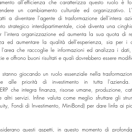
tamento all'efficienza che caratterizza questo ruolo è fo
rendere un cambiamento culturale ed organizzativo. L'a
tti a diventare l'agente di trasformazione dell'intera a
 strategico interdipartimentale, cioè diventa una cinghia
 l'intera organizzazione ed aumenta la sua quota di res
nza ed aumentare la qualità dell'esperienza, sia per i c
è l'area che raccoglie le informazioni ed analizza i dati,
izie e offrono buoni risultati e quali dovrebbero essere modif
 stanno giocando un ruolo essenziale nella trasformazione
iale alle priorità di investimento in tutta l'azienda
ERP che integra finanza, risorse umane, produzione, cate
altri servizi. Infine valuta come meglio sfruttare gli stru
quity, Fondi di Investimento, MiniBond) per dare linfa ai pi
iderano questi aspetti, in questo momento di profonda 