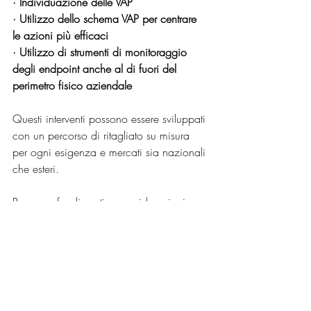
· Individuazione delle VAP
· Utilizzo dello schema VAP per centrare 
le azioni più efficaci
· Utilizzo di strumenti di monitoraggio 
degli endpoint anche al di fuori del 
perimetro fisico aziendale
Questi interventi possono essere sviluppati 
con un percorso di ritagliato su misura 
per ogni esigenza e mercati sia nazionali 
che esteri. 
Per approfondimenti e considerazioni, 
scrivi a info@cartesiostudio.com
formazione manageriale
corporate governance
ripresa impresa
innvovation management
ict strategies
data protection
sicurezza delle informazioni
ISO 27001
GDPR
Data Protection