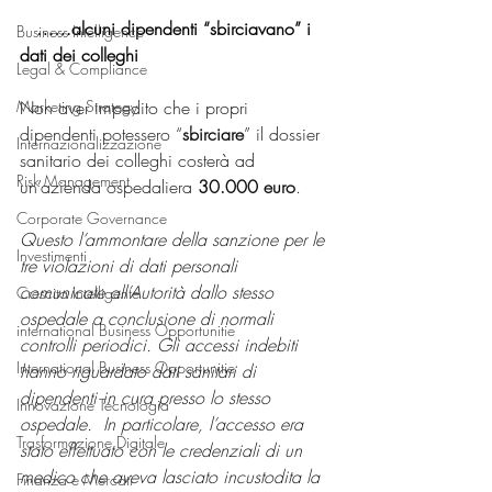
   ……alcuni dipendenti “sbirciavano” i 
Business Intelligence
dati dei colleghi
Legal & Compliance
Marketing Strategy
Non aver impedito che i propri 
dipendenti potessero “
sbirciare
” il dossier 
Internazionalizzazione
sanitario dei colleghi costerà ad 
Risk Management
un’azienda ospedaliera 
30.000 euro
. 
Corporate Governance
Questo l’ammontare della sanzione per le 
Investimenti
tre violazioni di dati personali 
comunicate all’Autorità dallo stesso 
Crescita Intelligente
ospedale a conclusione di normali 
international Business Opportunitie
controlli periodici. Gli accessi indebiti 
International Business Opportunitie
hanno riguardato dati sanitari di 
dipendenti in cura presso lo stesso 
Innovazione Tecnologia
ospedale.  In particolare, l’accesso era 
Trasformazione Digitale
stato effettuato con le credenziali di un 
medico che aveva lasciato incustodita la 
Finanza e Mercati