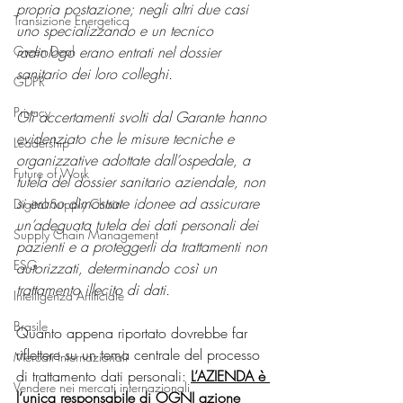
propria postazione; negli altri due casi 
Transizione Energetica
uno specializzando e un tecnico 
Green Deal
radiologo erano entrati nel dossier 
sanitario dei loro colleghi.
GDPR
Privacy
Gli accertamenti svolti dal Garante hanno 
evidenziato che le misure tecniche e 
Leadership
organizzative adottate dall’ospedale, a 
Future of Work
tutela del dossier sanitario aziendale, non 
si erano dimostrate idonee ad assicurare 
Digital Supply Chain
un’adeguata tutela dei dati personali dei 
Supply Chain Management
pazienti e a proteggerli da trattamenti non 
ESG
autorizzati, determinando così un 
trattamento illecito di dati.
Intelligenza Artificiale
Brasile
Quanto appena riportato dovrebbe far 
riflettere su un tema centrale del processo 
Mercati Internazionali
di trattamento dati personali: 
L’AZIENDA è 
Vendere nei mercati internazionali
l’unica responsabile di OGNI azione 