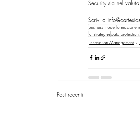
Security sia nel valutar
Scrivi a info@cartesi
business model
formazione 
ict strategies
data protection
Innovation Management
Post recenti