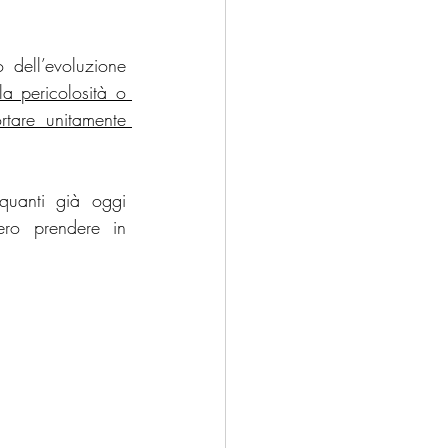
dell’evoluzione 
a pericolosità o 
are unitamente 
uanti già oggi 
ero prendere in 