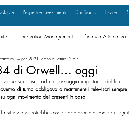
ologie
Progetti e Investimenti
Chi Siamo
Home
B
bito.
Innovation Management
Finanza Alternativa
trategies
al & Compliance
14 gen 2021
Tempo di lettura: 2 min
Marketing Strategy
Internazional
984 di Orwell… oggi
zione si riferisce ad un passaggio importante del libro d
ate Governance
Investimenti
Crescita Intelligente
governo di turno obbligava a mantenere i televisori sempre 
 su ogni movimento dei presenti in casa
. 
nitie
International Business Opportunitie
Innovazio
, la situazione potrebbe essere rappresentata come di segui
inanza e Mercati
Transizione Energetica
Green De