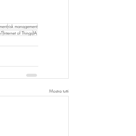
ment
risk management
oT
Internet of Things
IA
Mostra tutti