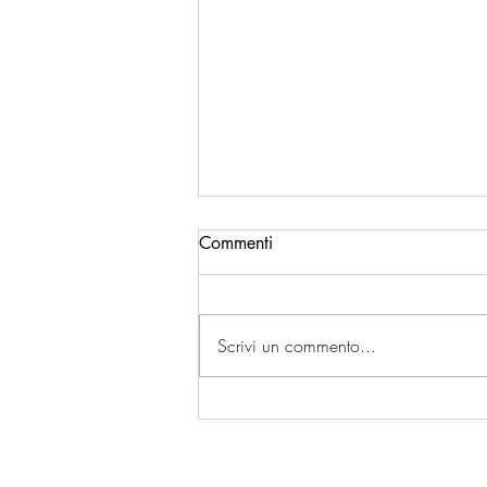
Commenti
Scrivi un commento...
Pay Transparency Directive:
siamo pronti?
©2023 di Cartesio Consulting UK Ltd