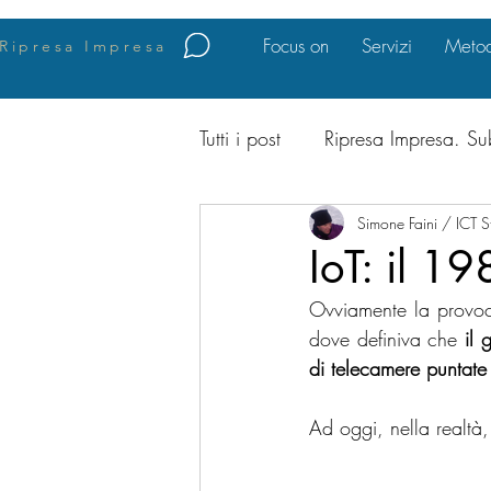
Focus on
Servizi
Metod
Ripresa Impresa
Tutti i post
Ripresa Impresa. Su
Business Intelligence
Simone Faini / ICT S
Leg
IoT: il 1
Ovviamente la provoca
Risk Management
Corpor
dove definiva che 
il 
di telecamere puntate
international Business Opportu
Ad oggi, nella realtà
Trasformazione Digitale
F