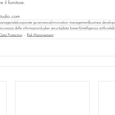
e il fornitore. 
ostudio.com
manageriale
corporate governance
innvovation management
business develop
sicurezza delle informazioni
cyber security
data breach
intelligenza artificiale
I
Data Protection
Risk Management