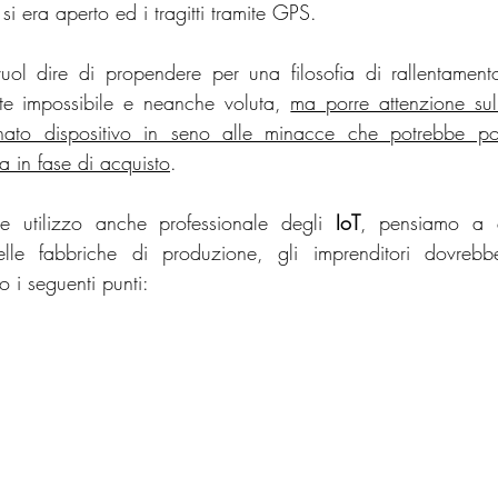
e si era aperto ed i tragitti tramite GPS. 
ol dire di propendere per una filosofia di rallentamento 
te impossibile e neanche voluta, 
ma porre attenzione sull
ato dispositivo in seno alle minacce che potrebbe port
a in fase di acquisto
.
 utilizzo anche professionale degli 
IoT
, pensiamo a q
elle fabbriche di produzione, gli imprenditori dovrebb
 i seguenti punti: