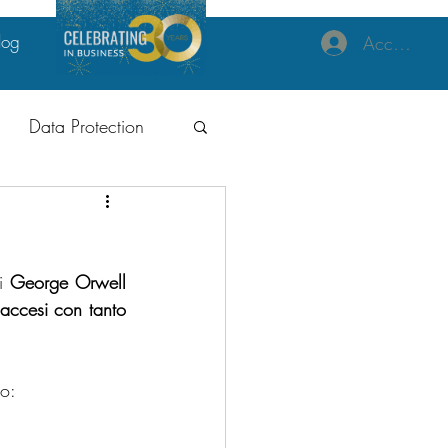
log
Accedi
Data Protection
izzazione
i 
George Orwell 
accesi con tanto 
ne Tecnologia
to:
al
GDPR