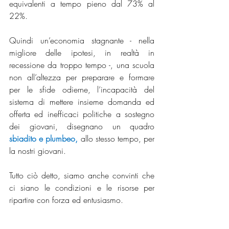
equivalenti a tempo pieno dal 73% al 
22%.
Quindi un’economia stagnante - nella 
migliore delle ipotesi, in realtà in 
recessione da troppo tempo -, una scuola 
non all’altezza per preparare e formare 
per le sfide odierne, l’incapacità del 
sistema di mettere insieme domanda ed 
offerta ed inefficaci politiche a sostegno 
dei giovani, disegnano un quadro 
sbiadito e plumbeo,
 allo stesso tempo, per 
la nostri giovani.
Tutto ciò detto, siamo anche convinti che 
ci siano le condizioni e le risorse per 
ripartire con forza ed entusiasmo. 
I giovani sono la nostra migliore risorsa.