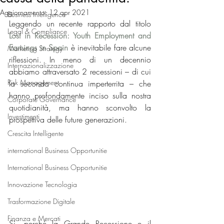
Aggiornamento:
12 apr 2021
Business Intelligence
Leggendo un recente rapporto dal titolo 
Legal & Compliance
Lost in Recession: Youth Employment and 
Earnings in Spain
è inevitabile fare alcune 
Marketing Strategy
riflessioni. In meno di un decennio 
Internazionalizzazione
abbiamo attraversato 2 recessioni – di cui 
Risk Management
la seconda continua imperterrita – che 
hanno profondamente inciso sulla nostra 
Corporate Governance
quotidianità, ma hanno sconvolto la 
Investimenti
prospettiva delle future generazioni.
Crescita Intelligente
international Business Opportunitie
International Business Opportunitie
Innovazione Tecnologia
Trasformazione Digitale
Finanza e Mercati
Sì, perché la Grande Recessione e il 