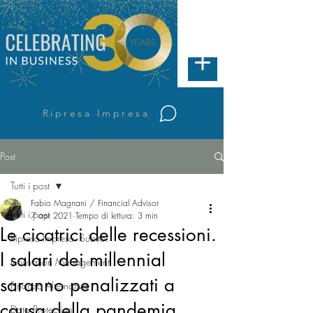
Ripresa Impresa
Post
Tutti i post
Fabio Magnani / Financial Advisor
Tutti i post
7 apr 2021
Tempo di lettura: 3 min
Le cicatrici delle recessioni.
Ripresa Impresa. Subito.
I salari dei millennial
Innovation Management
saranno penalizzati a
Finanza Alternativa
causa della pandemia.
Data Protection