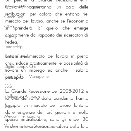
Covid-19 causeranno un calo delle 
Transizione Energetica
retribuzioni per coloro che entrano nel 
Green Deal
mercato del lavoro, anche se l’economia 
GDPR
si riprenderà. E’ quello che emerge 
chiaramente dal rapporto dei ricercatori di 
Privacy
Fedea. 
Leadership
Entrare nel mercato del lavoro in piena 
Future of Work
crisi, riduce drasticamente le possibilità di 
Digital Supply Chain
trovare un impiego ed anche il salario 
Supply Chain Management
percepito. 
ESG
La Grande Recessione del 2008-2012 e 
Intelligenza Artificiale
la crisi derivante dalla pandemia hanno 
lasciato un mercato del lavoro lontano 
Brasile
dalle esigenze dei più giovani e molto 
Mercati Internazionali
spesso impraticabile; sono gli under 30 
infatti molto più esposti a causa della loro 
Vendere nei mercati internazionali