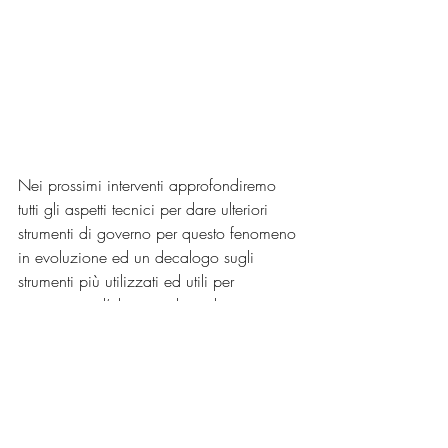
Nei prossimi interventi approfondiremo 
tutti gli aspetti tecnici per dare ulteriori 
strumenti di governo per questo fenomeno 
in evoluzione ed un decalogo sugli 
strumenti più utilizzati ed utili per 
raggiungere l’obiettivo di rendere 
maggiormente resiliente il proprio sistema 
di protezione. 
Per poter procedere con un corretto 
approccio si devono approfondire una 