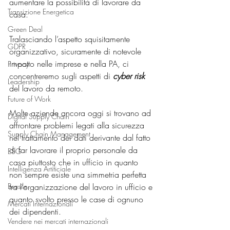
aumentare la possibilità di lavorare da 
Transizione Energetica
casa.
Green Deal
Tralasciando l’aspetto squisitamente 
GDPR
organizzativo, sicuramente di notevole 
impatto nelle imprese e nella PA, ci 
Privacy
concentreremo sugli aspetti di 
cyber risk
Leadership
del lavoro da remoto.
Future of Work
Molte aziende ancora oggi si trovano ad 
Digital Supply Chain
affrontare problemi legati alla sicurezza 
Supply Chain Management
nel trattamento dei dati derivante dal fatto 
di far lavorare il proprio personale da 
ESG
casa piuttosto che in ufficio in quanto 
Intelligenza Artificiale
non sempre esiste una simmetria perfetta 
Brasile
tra l’organizzazione del lavoro in ufficio e 
quanto svolto presso le case di ognuno 
Mercati Internazionali
dei dipendenti.
Vendere nei mercati internazionali