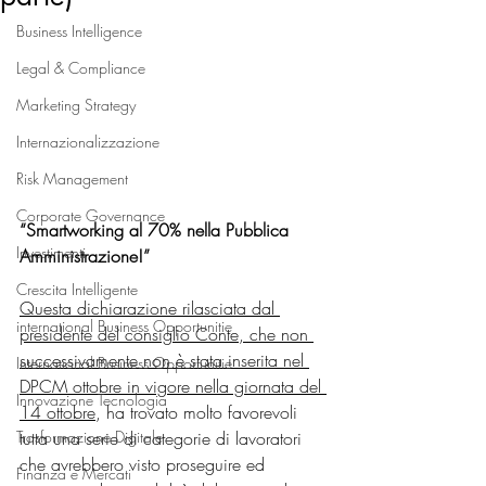
Business Intelligence
Legal & Compliance
Marketing Strategy
Internazionalizzazione
Risk Management
Corporate Governance
“Smartworking al 70% nella Pubblica 
Investimenti
Amministrazione!”
Crescita Intelligente
Questa dichiarazione rilasciata dal 
international Business Opportunitie
presidente del consiglio Conte, che non 
successivamente non è stata inserita nel 
International Business Opportunitie
DPCM ottobre in vigore nella giornata del 
Innovazione Tecnologia
14 ottobre
, ha trovato molto favorevoli 
Trasformazione Digitale
tutta una serie di categorie di lavoratori 
che avrebbero visto proseguire ed 
Finanza e Mercati