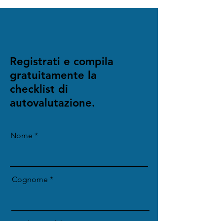
Registrati e compila
gratuitamente la
checklist di
autovalutazione.
Nome
Cognome