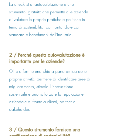
La checklist di autovalutazione è uno
3. Organizzazione Interna:

strumento gratuito che permette alle aziende
   - Miglioramento dell'Ambiente di Lavoro e 
della Produttività dei Dipendenti: Le aziende 
di valutare le proprie pratiche e politiche in
che adottano politiche sostenibili tendono ad 
tema di sostenibilità, confrontandole con
avere dipendenti più motivati e soddisfatti. 
standard e benchmark dell'industria.
Questo perché essi sentono di lavorare per 
un'organizzazione che condivide valori 
importanti, il che può portare a una maggiore 
2 / Perché questa autovalutazione è
produttività e riduzione dei tassi di turnover.

importante per le aziende?
4. Relazione con gli Stakeholder:

Oltre a fornire una chiara panoramica delle
   - Rafforzamento della Reputazione e Fiducia: 
proprie attività, permette di identificare aree di
Una gestione aziendale sostenibile costruisce 
miglioramento, stimola l'innovazione
fiducia tra gli stakeholder, che possono 
sostenibile e può rafforzare la reputazione
includere clienti, investitori, comunità locali e 
gruppi di interesse. La trasparenza e 
aziendale di fronte a clienti, partner e
l'impegno in pratiche sostenibili possono 
stakeholder.
portare a relazioni più solide e durature con 
questi gruppi.

3 / Questo strumento fornisce una
5. Supply Chain:
