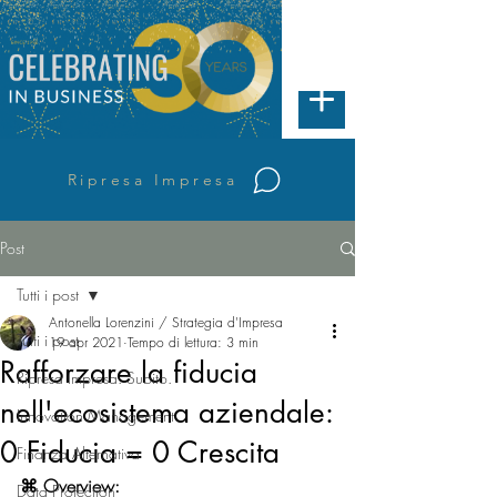
Ripresa Impresa
Post
Tutti i post
Antonella Lorenzini / Strategia d'Impresa
Tutti i post
19 apr 2021
Tempo di lettura: 3 min
Rafforzare la fiducia
Ripresa Impresa. Subito.
nell'ecosistema aziendale:
Innovation Management
0 Fiducia = 0 Crescita
Finanza Alternativa
⌘ Overview: 
Data Protection