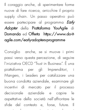
Il coraggio anche, di sperimentare forme 
nuove di fare ricerca, arricchire il proprio 
supply chain. Un passo operativo può 
essere partecipare al programma 
Early 
Adopter
 della 
Piattaforma YouAgile 
di 
Domanda 
ed 
Offerta
https://www.do-it-
agile.com/early-adopters-programme
Consiglio  anche, se si muove i primi 
passi verso questa percezione, di seguire 
l'iniziativa OECD “Trust in Business”. È una 
piattaforma per gli Imprenditori, i 
Mangers, i Leaders per catalizzare una 
buona condotta aziendale, esaminare gli 
incentivi di mercato per il processo 
decisionale aziendale e capire le 
aspettative della società nell'affrontare le 
sfide del contesto e, forse, future. Il 