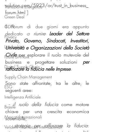
solution.com/5923/or/trust_in_business_
Transizione Energetica
forum.html
]
Green Deal
Il Forum di due giorni era appunto 
GDPR
dedicato 
a 
riunire 
Leader del Settore 
Privacy
Privato, Governo, Sindacati, Investitori, 
Leadership
Università e Organizzazioni della Società 
Civile
 per esplorare il ruolo mutevole del 
Future of Work
business e progettare soluzioni 
per 
Digital Supply Chain
rafforzare la fiducia nelle Imprese
.
Supply Chain Management
Sono state affrontate, tra le altre, le 
ESG
seguenti aree:
Intelligenza Artificiale
 - 
il ruolo della fiducia
 come motore 
Brasile
chiave per una crescita economica 
Mercati Internazionali
sostenibile;
- strategie per rafforzare la fiducia
: 
Vendere nei mercati internazionali