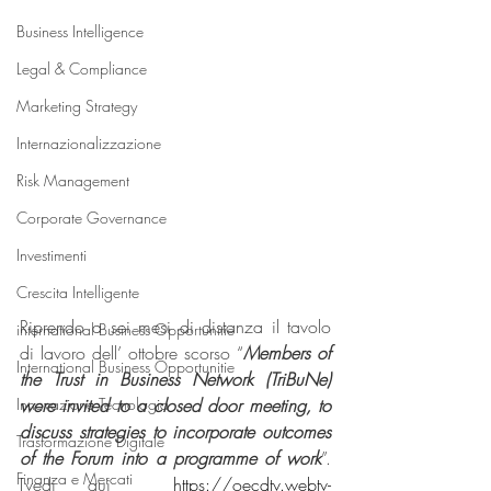
Business Intelligence
Legal & Compliance
Marketing Strategy
Internazionalizzazione
Risk Management
Corporate Governance
Investimenti
Crescita Intelligente
Riprendo a sei mesi di distanza il tavolo 
international Business Opportunitie
di lavoro dell’ ottobre scorso “
Members of 
International Business Opportunitie
the Trust in Business Network (TriBuNe) 
Innovazione Tecnologia
were invited to a closed door meeting, to 
discuss strategies to incorporate outcomes 
Trasformazione Digitale
of the Forum into a programme of work
”. 
Finanza e Mercati
[vedi qui 
https://oecdtv.webtv-