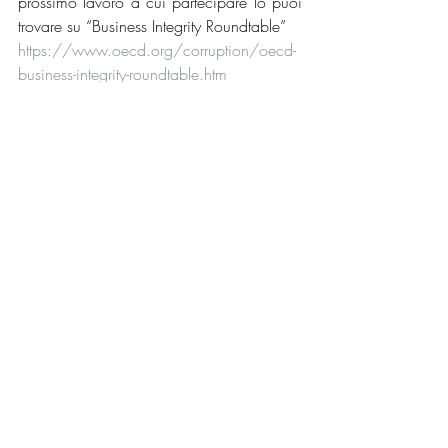
prossimo lavoro a cui partecipare lo puoi 
trovare su “Business Integrity Roundtable”
https://www.oecd.org/corruption/oecd-
business-integrity-roundtable.htm
La conduzione pratica che è emersa 
dall’Overview di cui spora, suggerisce 
anche di trasportare 
all’interno della 
propria Impresa un percorso di 
trasformazione
 per  rafforzare la fiducia 
nell'ecosistema aziendale:
-Soluzioni per il rafforzamento delle 
capacità
-Ricerca e creazione di conoscenza
-Garantire l'attuazione di linee guida e 
standard
-Promuovere  partenariati