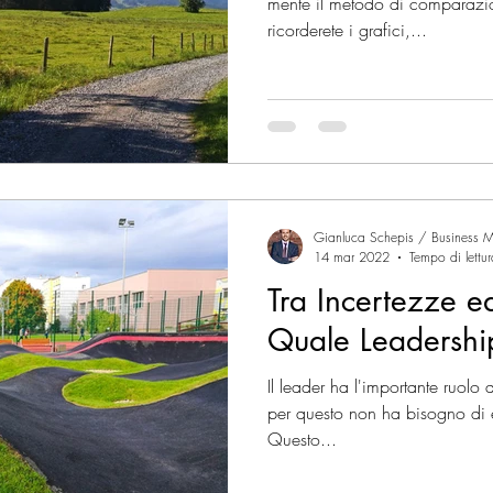
mente il metodo di comparazione del buon P
ricorderete i grafici,...
Gianluca Schepis / Business M
14 mar 2022
Tempo di lettu
Tra Incertezze e
Quale Leadershi
Il leader ha l'importante ruolo
per questo non ha bisogno di ess
Questo...