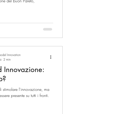
areto,
odel Innovation
ra: 2 min
d Innovazione:
p?
 di stimolare l'innovazione, ma
ere presente su tutti i fronti.