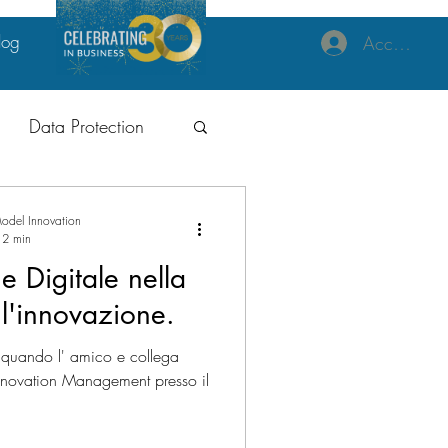
log
Accedi
Data Protection
izzazione
odel Innovation
: 2 min
e Digitale nella
l'innovazione.
o, quando l' amico e collega
ne Tecnologia
Innovation Management presso il
al
GDPR