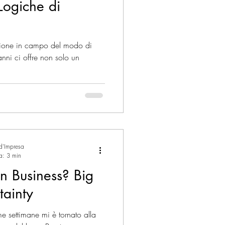
Logiche di
ione in campo del modo di
 anni ci offre non solo un
 d'Impresa
ra: 3 min
 Business? Big
tainty
 settimane mi è tornato alla