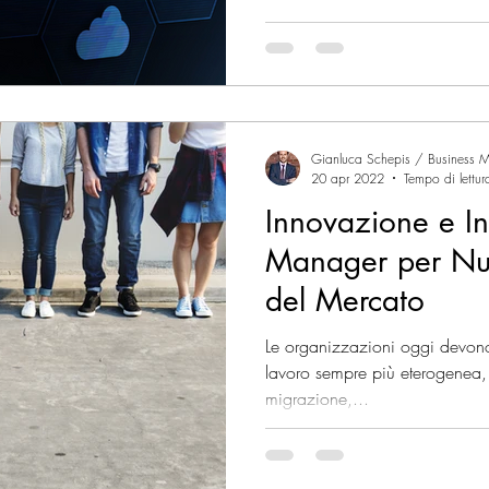
uture of Work
Digital Supply Chain
Supply Chain
Gianluca Schepis / Business M
sile
Mercati Internazionali
Vendere nei mercati inte
20 apr 2022
Tempo di lettur
Innovazione e In
Manager per Nu
del Mercato
Le organizzazioni oggi devono
lavoro sempre più eterogenea,
migrazione,...