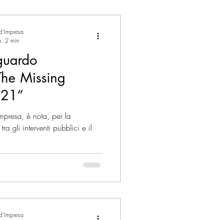
 d'Impresa
a: 2 min
guardo
“The Missing
021”
presa, è nota, per la
ra gli interventi pubblici e il
 d'Impresa