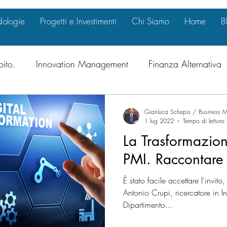
ologie
Progetti e Investimenti
Chi Siamo
Home
B
bito.
Innovation Management
Finanza Alternativa
al & Compliance
Marketing Strategy
Internazional
Gianluca Schepis / Business M
1 lug 2022
Tempo di lettura
La Trasformazion
ate Governance
Investimenti
Crescita Intelligente
PMI. Raccontare 
È stato facile accettare l'invit
nitie
International Business Opportunitie
Innovazio
Antonio Crupi, ricercatore in 
Dipartimento...
inanza e Mercati
Transizione Energetica
Green De