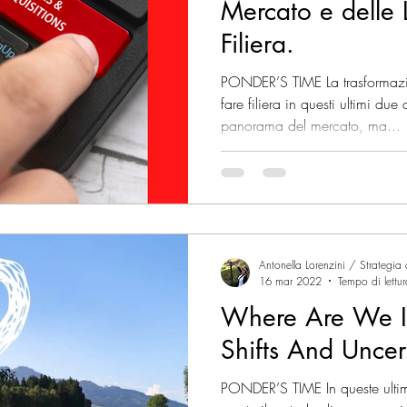
Mercato e delle 
Filiera.
PONDER’S TIME La trasformaz
fare filiera in questi ultimi due
panorama del mercato, ma...
Antonella Lorenzini / Strategia
16 mar 2022
Tempo di lettu
Where Are We In
Shifts And Uncer
PONDER’S TIME In queste ultime