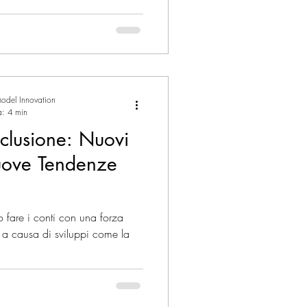
 Management
ESG
odel Innovation
rnazionali
a: 4 min
clusione: Nuovi
ove Tendenze
 fare i conti con una forza
 a causa di sviluppi come la