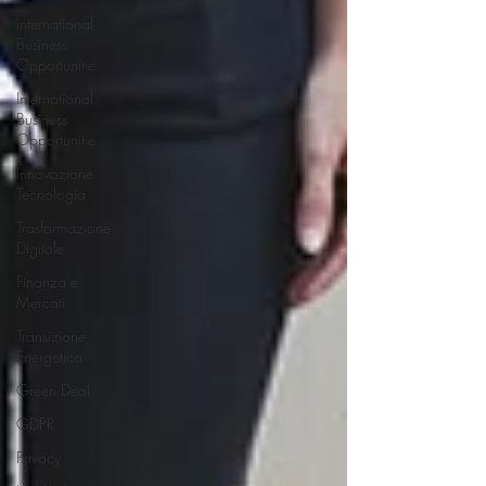
international
Business
Opportunitie
International
Business
Opportunitie
Innovazione
Tecnologia
Trasformazione
Digitale
Finanza e
Mercati
Transizione
Energetica
Green Deal
GDPR
Privacy