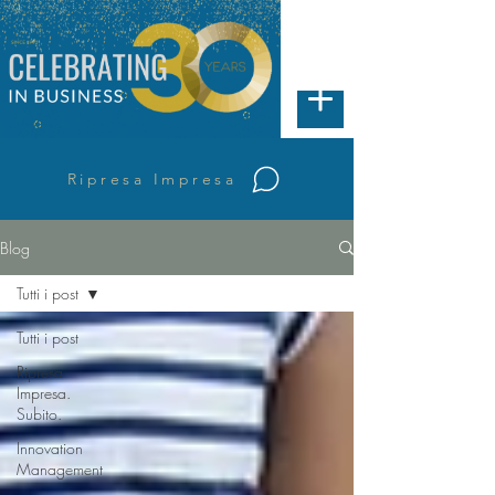
Ripresa Impresa
Blog
Tutti i post
Tutti i post
Ripresa
Impresa.
Subito.
Innovation
Management