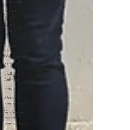
Leadership
Future of
Work
Digital
Supply
Chain
Supply
Chain
Management
ESG
Intelligenza
Artificiale
Brasile
Mercati
Internazionali
Vendere nei
mercati
internazionali