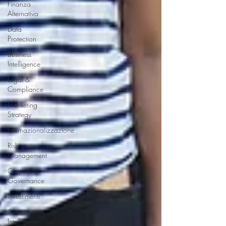
Finanza
Alternativa
Data
Protection
Business
Intelligence
Legal &
Compliance
Marketing
Strategy
Internazionalizzazione
Risk
Management
Corporate
Governance
Investimenti
Crescita
Intelligente