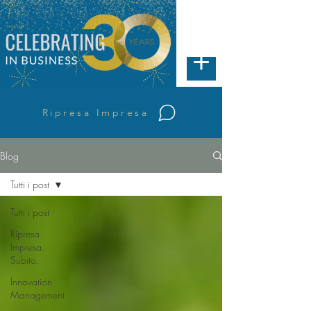
Ripresa Impresa
Blog
Tutti i post
Tutti i post
Ripresa
Impresa.
Subito.
Innovation
Management