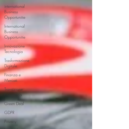
international
Business
Opportunitie
International
Business
Opportunitie
Innovazione
Tecnologia
Trasformazione
Digitale
Finanza e
Mercati
Transizione
Energetica
Green Deal
GDPR
Privacy