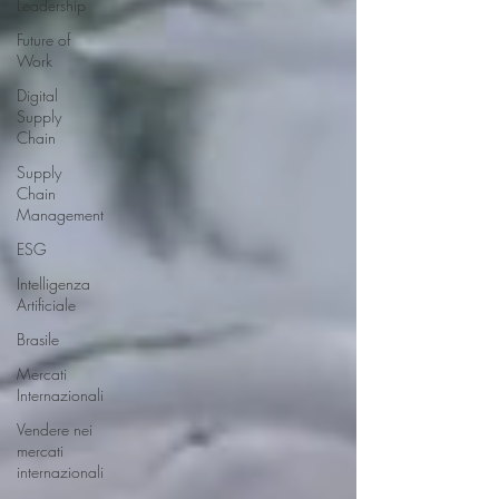
Leadership
Future of
Work
Digital
Supply
Chain
Supply
Chain
Management
ESG
Intelligenza
Artificiale
Brasile
Mercati
Internazionali
Vendere nei
mercati
internazionali