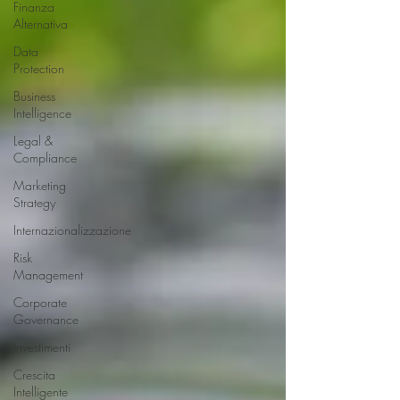
Finanza
Alternativa
Data
Protection
Business
Intelligence
Legal &
Compliance
Marketing
Strategy
Internazionalizzazione
Risk
Management
Corporate
Governance
Investimenti
Crescita
Intelligente