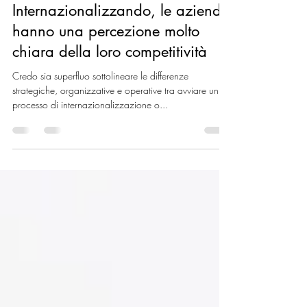
Gianluca Schepis / Business Model Innovation
11 mar 2021
Tempo di lettura: 3 min
Internazionalizzando, le aziende
hanno una percezione molto
chiara della loro competitività
Credo sia superfluo sottolineare le differenze
strategiche, organizzative e operative tra avviare un
processo di internazionalizzazione o...