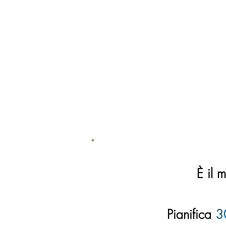
È il 
Pianifica
30