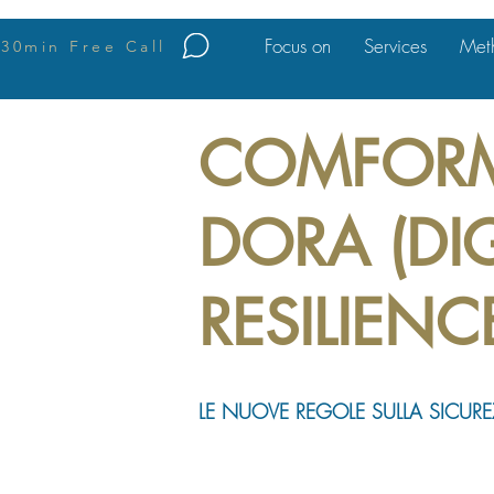
Focus on
Services
Met
30min Free Call
COMFORM
DORA (DI
RESILIENC
LE NUOVE REGOLE SULLA SICUREZ