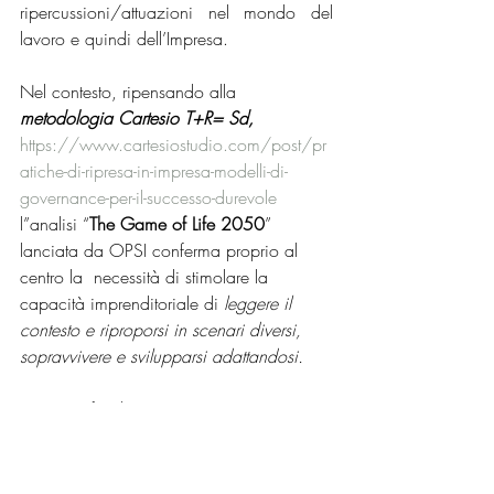
ripercussioni/attuazioni nel mondo del 
lavoro e quindi dell’Impresa.
Nel contesto, ripensando alla 
metodologia Cartesio T+R= Sd,
https://www.cartesiostudio.com/post/pr
atiche-di-ripresa-in-impresa-modelli-di-
governance-per-il-successo-durevole
l”analisi “
The Game of Life 2050
” 
lanciata da OPSI conferma proprio al 
centro la  necessità di stimolare la 
capacità imprenditoriale di 
leggere il 
contesto e riproporsi in scenari diversi, 
sopravvivere e svilupparsi adattandosi.
Per approfondimenti puoi attivare 30 
minuti di consulenza gratuita qui 
https://www.cartesiostudio.com/ripresa-
impresa-subito