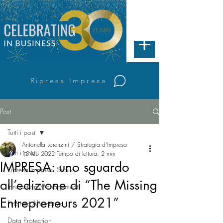
Ripresa Impresa
Post
Tutti i post
Antonella Lorenzini / Strategia d'Impresa
Tutti i post
15 feb 2022
Tempo di lettura: 2 min
IMPRESA: uno sguardo
Ripresa Impresa. Subito.
all’edizione di “The Missing
Innovation Management
Entrepreneurs 2021”
Finanza Alternativa
Data Protection