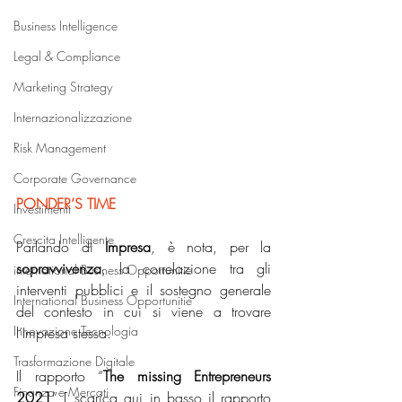
Business Intelligence
Legal & Compliance
Marketing Strategy
Internazionalizzazione
Risk Management
Corporate Governance
PONDER’S TIME
Investimenti
Crescita Intelligente
Parlando di 
Impresa
, è nota, per la 
sopravvivenza
, la correlazione tra gli 
international Business Opportunitie
interventi pubblici e il sostegno generale 
International Business Opportunitie
del contesto in cui si viene a trovare 
Innovazione Tecnologia
l’Impresa stessa.
Trasformazione Digitale
Il rapporto “
The missing Entrepreneurs 
Finanza e Mercati
2021
” [ scarica qui in basso il rapporto 