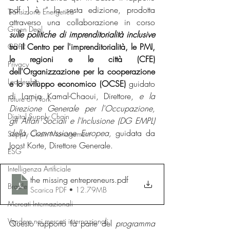
pdf ] è “ la sesta edizione, prodotta 
Transizione Energetica
attraverso una collaborazione in corso 
Green Deal
sulle politiche di imprenditorialità inclusive 
tra il Centro per l'imprenditorialità, le PMI, 
GDPR
le regioni e le città (CFE) 
Privacy
dell'Organizzazione per la cooperazione 
Leadership
e lo sviluppo economico (OCSE)
 guidato 
di Lamia Kamal-Chaoui, Direttore, 
e la 
Future of Work
Direzione Generale per l'Occupazione, 
Digital Supply Chain
gli Affari Sociali e l'Inclusione (DG EMPL) 
della Commissione Europea,
 guidata da 
Supply Chain Management
Joost Korte, Direttore Generale.
ESG
Intelligenza Artificiale
the missing entrepreneurs
.pdf
Brasile
Scarica PDF • 12.79MB
Mercati Internazionali
Vendere nei mercati internazionali
Questo rapporto fa parte del 
programma 