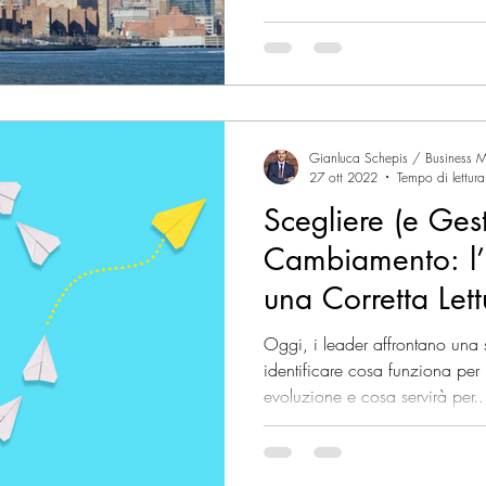
uture of Work
Digital Supply Chain
Supply Chain
Gianluca Schepis / Business M
sile
Mercati Internazionali
Vendere nei mercati inte
27 ott 2022
Tempo di lettur
Scegliere (e Gesti
Cambiamento: l’
una Corretta Let
Oggi, i leader affrontano una 
identificare cosa funziona per
evoluzione e cosa servirà per..