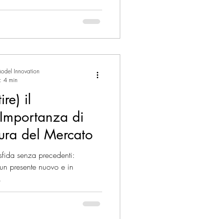
 Management
ESG
odel Innovation
rnazionali
a: 4 min
re) il
Importanza di
tura del Mercato
sfida senza precedenti:
 un presente nuovo e in
.