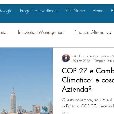
ologie
Progetti e Investimenti
Chi Siamo
Home
B
bito.
Innovation Management
Finanza Alternativa
al & Compliance
Marketing Strategy
Internazional
Gianluca Schepis / Business M
30 nov 2022
Tempo di lettur
COP 27 e Camb
ate Governance
Investimenti
Crescita Intelligente
Climatico: e cosa
Azienda?
nitie
International Business Opportunitie
Innovazio
Questo novembre, tra il 6 e il 
in Egitto la COP 27. L'evento ha
di...
inanza e Mercati
Transizione Energetica
Green De