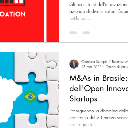
Internazionale
Gli ecosistemi dell'innovazione
aziende di diversi settori. Sopr
fertile per...
Gianluca Schepis / Business M
25 mar 2022
Tempo di lettu
M&As in Brasile:
dell'Open Innova
Startups
Proseguendo la disamina della 
contributo del 23 marzo scors
come queste...