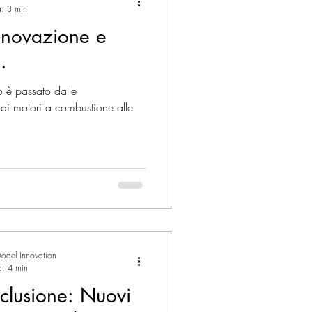
a: 3 min
Innovazione e
.
 è passato dalle
ai motori a combustione alle
odel Innovation
a: 4 min
clusione: Nuovi