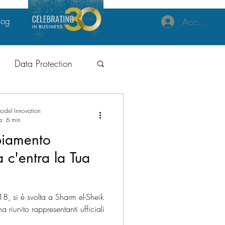
log
Accedi
Data Protection
izzazione
odel Innovation
a: 6 min
iamento
 c'entra la Tua
ne Tecnologia
18, si è svolta a Sharm el-Sheik
 riunito rappresentanti ufficiali
al
GDPR