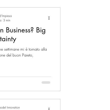
 d'Impresa
ra: 3 min
 Business? Big
tainty
 settimane mi è tornato alla
areto,
odel Innovation