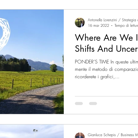
Antonella Lorenzini / Strategia
16 mar 2022
Tempo di lettu
Where Are We In
Shifts And Uncer
PONDER’S TIME In queste ultime
mente il metodo di comparazione del buon P
ricorderete i grafici,...
Gianluca Schepis / Business M