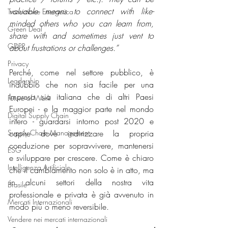
valuable means to connect with like-
Transizione Energetica
minded others who you can learn from, 
Green Deal
share with and sometimes just vent to 
GDPR
about frustrations or challenges.”
Privacy
Perché, come nel settore pubblico, è 
Leadership
indubbio che non sia facile per una 
Impresa sia italiana che di altri Paesi 
Future of Work
Europei - e la maggior parte nel mondo 
Digital Supply Chain
intero - guardarsi intorno post 2020 e 
Supply Chain Management
capire dove indirizzare la propria 
conduzione per sopravvivere, mantenersi 
ESG
e sviluppare per crescere. Come è chiaro 
Intelligenza Artificiale
che il cambiamento non solo è in atto, ma 
in alcuni settori della nostra vita 
Brasile
professionale e privata è già avvenuto in 
Mercati Internazionali
modo più o meno reversibile
. 
Vendere nei mercati internazionali