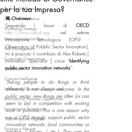
per la tua Impresa?
Business Intelligence
⌘
Overview:
Legal & Compliance
Seguendo I lavori di 
OECD
Marketing Strategy
http://www.oecd.org
 nel settore 
Internazionalizzazione
Innovazione Tecnologica [OPSI - 
Observatory of Pubblic Sector Innovation], 
Risk Management
mi è piaciuto il contributo di Alex Roberts [ 
Corporate Governance
Innovation Specialist ] circa “
Identifying 
public sector innovation networks
”:
Investimenti
Crescita Intelligente
“Asking people to do things or think 
international Business Opportunitie
differently is not always welcome. In the 
public sector, new things are often (or can 
International Business Opportunitie
seem to be) in competition with existing 
Innovazione Tecnologia
work or priorities. This is one reason why 
we at OPSI strongly support public sector 
Trasformazione Digitale
innovation networks (and communities or 
Finanza e Mercati
practice / forums / etc.). They can be 