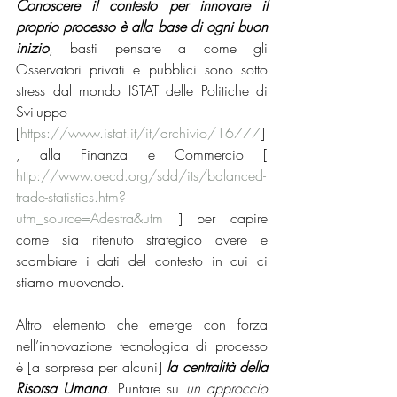
Conoscere il contesto per innovare il 
proprio processo è alla base di ogni buon 
inizio
, basti pensare a come gli 
Osservatori privati e pubblici sono sotto 
stress dal mondo ISTAT delle Politiche di 
Sviluppo 
[
https://www.istat.it/it/archivio/16777
]
, alla Finanza e Commercio [ 
http://www.oecd.org/sdd/its/balanced-
trade-statistics.htm?
utm_source=Adestra&utm
 ] per capire 
come sia ritenuto strategico avere e 
scambiare i dati del contesto in cui ci 
stiamo muovendo. 
Altro elemento che emerge con forza 
nell’innovazione tecnologica di processo 
è [a sorpresa per alcuni] 
la centralità della 
Risorsa Umana
. Puntare su 
un approccio 