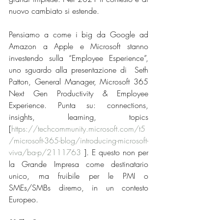
nuovo cambiato si estende.
Pensiamo a come i big da Google ad 
Amazon a Apple e Microsoft stanno 
investendo sulla “Employee Esperience”,  
uno sguardo alla presentazione di  Seth 
Patton, General Manager, Microsoft 365 
Next Gen Productivity & Employee 
Experience. Punta su: connections, 
insights, learning, topics  
[
https://techcommunity.microsoft.com/t5
/microsoft-365-blog/introducing-microsoft-
viva/ba-p/2111763
 ]. E questo non per 
la Grande Impresa come destinatario 
unico, ma fruibile per le PMI o 
SMEs/SMBs diremo, in un contesto 
Europeo. 