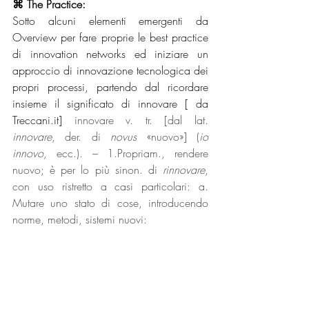
⌘
The Practice:
Sotto alcuni elementi emergenti da 
Overview per fare proprie le best practice 
di innovation networks ed iniziare un 
approccio di innovazione tecnologica dei 
propri processi, partendo dal ricordare 
insieme il significato di innovare [ da 
Treccani.it] 
innovare v. tr. [dal lat. 
innovare
, der. di 
novus
 «nuovo»] (
io 
innovo
, ecc.). – 1.Propriam., rendere 
nuovo; è per lo più sinon. di 
rinnovare
, 
con uso ristretto a casi particolari: a. 
Mutare uno stato di cose, introducendo 
norme, metodi, sistemi nuovi: 