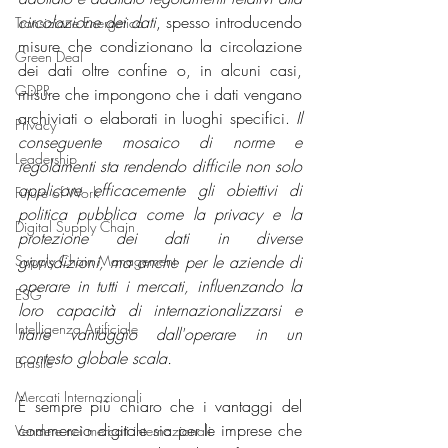
circolazione dei dati
, spesso introducendo 
Transizione Energetica
misure che condizionano la circolazione 
Green Deal
dei dati oltre confine o, in alcuni casi, 
GDPR
misure che impongono che i dati vengano 
archiviati o elaborati in luoghi specifici. 
Il 
Privacy
conseguente mosaico di norme e 
Leadership
regolamenti sta rendendo difficile non solo 
applicare efficacemente gli obiettivi di 
Future of Work
politica pubblica come la privacy e la 
Digital Supply Chain
protezione dei dati in diverse 
Supply Chain Management
giurisdizioni, ma anche per le aziende di 
operare in tutti i mercati, influenzando la 
ESG
loro capacità di internazionalizzarsi e 
Intelligenza Artificiale
trarre vantaggio dall'operare in un 
contesto globale scala.
Brasile
Mercati Internazionali
È sempre più chiaro che i vantaggi del 
commercio digitale sia per le imprese che 
Vendere nei mercati internazionali