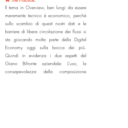
⌘ The Practice
: 
Il tema in Overview, ben lungi da essere 
meramente tecnico è economico, perché 
sullo scambio di questi nostri dati e le 
barriere di libera circolazione dei flussi si 
sta giocando molta parte della Digital 
Economy oggi sulla bocca dei più. 
Quindi in evidenza i due aspetti del 
Giano Bifronte aziendale: L’uso, la 
consapevolezza della composizione 
proprio Data aziendale e la Fiducia, la 
mappatura del Trust aziendale nella 
percezione del Mercato e dei Clienti. 
Un mite consiglio è non sottovalutare 
questi aspetti nella lettura del proprio 
contesto di mercato e nel Panel degli 