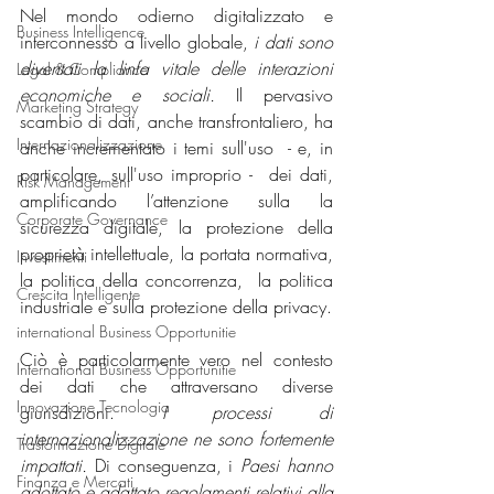
Nel mondo odierno digitalizzato e 
Business Intelligence
interconnesso a livello globale, 
i dati sono 
diventati la linfa vitale delle interazioni 
Legal & Compliance
economiche e sociali.
 Il pervasivo 
Marketing Strategy
scambio di dati, anche transfrontaliero, ha 
Internazionalizzazione
anche incrementato i temi sull'uso  - e, in 
particolare, sull'uso improprio -  dei dati, 
Risk Management
amplificando l’attenzione sulla la 
Corporate Governance
sicurezza digitale, la protezione della 
proprietà intellettuale, la portata normativa, 
Investimenti
la politica della concorrenza,  la politica 
Crescita Intelligente
industriale e sulla protezione della privacy. 
international Business Opportunitie
Ciò è particolarmente vero nel contesto 
International Business Opportunitie
dei dati che attraversano diverse 
Innovazione Tecnologia
giurisdizioni. 
I processi di 
internazionalizzazione ne sono fortemente 
Trasformazione Digitale
impattati.
 Di conseguenza, i 
Paesi hanno 
Finanza e Mercati
adottato e adattato regolamenti relativi alla 