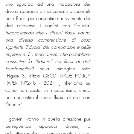
uno sguardo ad una mappatura dei 
diversi approcci e meccanismi disponibili 
per i Paesi per consentire il movimento dei 
dati attraverso i confini con "fiducia
" 
(riconoscendo che i diversi Paesi hanno 
una diversa comprensione di cosa 
significhi "fiducia" dei consumatori e delle 
imprese e di i meccanismi che potrebbero 
consentire la “fiducia” nei flussi di dati 
transfrontalieri) 
nella immagine sotto 
[Figure 3. citato OECD TRADE POLICY 
PAPER N°248 - 2021 ] riflettiamo su 
come non esista un meccanismo unico 
per consentire il libero flusso di dati con 
"fiducia". 
I governi vanno in quella direzione pur 
perseguendo approcci diversi, o 
addirittura multipli e complementari, come 