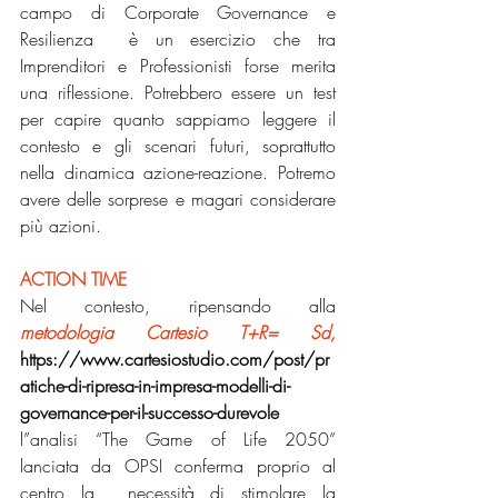
campo di Corporate Governance e 
Resilienza  è un esercizio che tra 
Imprenditori e Professionisti forse merita 
una riflessione. Potrebbero essere un test 
per capire quanto sappiamo leggere il 
contesto e gli scenari futuri, soprattutto 
nella dinamica azione-reazione. Potremo 
avere delle sorprese e magari considerare 
più azioni.
ACTION TIME
Nel contesto, ripensando alla 
metodologia Cartesio T+R= Sd,
https://www.cartesiostudio.com/post/pr
atiche-di-ripresa-in-impresa-modelli-di-
governance-per-il-successo-durevole
l”analisi “The Game of Life 2050” 
lanciata da OPSI conferma proprio al 
centro la  necessità di stimolare la 