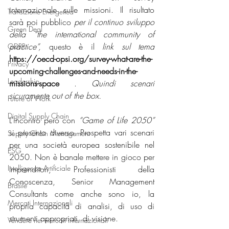
internazionale sulle missioni. Il risultato 
Transizione Energetica
sarà poi pubblico 
per il continuo sviluppo 
Green Deal
della “the international community of 
practice”,
 questo è il 
link sul tema
GDPR
https://oecd-opsi.org/survey-what-are-the-
Privacy
upcoming-challenges-and-needs-in-the-
Leadership
missions-space
 . 
Quindi scenari 
sicuramente out of the box. 
Future of Work
Digital Supply Chain
L’incontro però con 
“Game of Life 2050”
si presenta diverso. Prospetta vari scenari 
Supply Chain Management
per una società europea sostenibile nel 
ESG
2050. Non è banale mettere in gioco per 
Intelligenza Artificiale
Imprenditori, Professionisti della 
Conoscenza, Senior Management 
Brasile
Consultants come anche sono io, la 
Mercati Internazionali
propria capacità di analisi, di uso di 
strumenti appropriati, di visione.
Vendere nei mercati internazionali