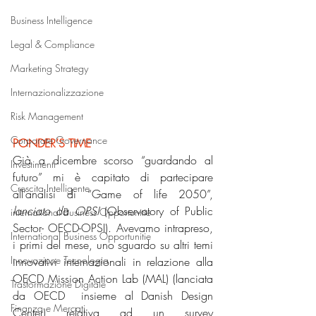
Business Intelligence
Legal & Compliance
Marketing Strategy
Internazionalizzazione
Risk Management
Corporate Governance
PONDER’S TIME
Già a dicembre scorso “guardando al 
Investimenti
futuro” mi è capitato di partecipare 
Crescita Intelligente
all’analisi di “Game of life 2050”, 
lanciato da OPSI
 (Observatory of Public 
international Business Opportunitie
Sector- OECD-OPSI). Avevamo intrapreso, 
International Business Opportunitie
i primi del mese, uno sguardo su altri temi 
Innovazione Tecnologia
innovativi internazionali in relazione alla 
OECD Mission Action Lab (MAL) (lanciata 
Trasformazione Digitale
da OECD  insieme al Danish Design 
Finanza e Mercati
Center) relativa ad un survey 