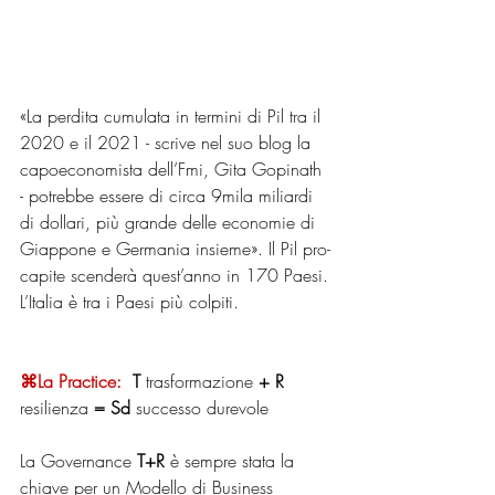
«La perdita cumulata in termini di Pil tra il 
2020 e il 2021 - scrive nel suo blog la 
capoeconomista dell’Fmi, Gita Gopinath 
- potrebbe essere di circa 9mila miliardi 
di dollari, più grande delle economie di 
Giappone e Germania insieme». Il Pil pro-
capite scenderà quest’anno in 170 Paesi. 
L’Italia è tra i Paesi più colpiti. 
⌘La Practice:
T
 trasformazione 
+ R
resilienza 
= Sd
 successo durevole
La Governance 
T+R
 è sempre stata la 
chiave per un Modello di Business 