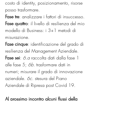
costo di identity, posizionamento, risorse 
posso trasformare.
Fase tre
: analizzare i fattori di insuccesso.
Fase quattro
: il livello di resilienza del mio 
modello di Business: i 3+1 metodi di 
misurazione.
Fase cinque
: identificazione del grado di 
resilienza del Management Aziendale.
Fase sei
: 
6.a
 raccolta dati dalla fase 1 
alle fase 5; 
6b.
 trasformare dati in 
numeri; misurare il grado di innovazione 
aziendale. 
6c.
 stesura del Piano 
Aziendale di Ripresa post Covid 19.
Al prossimo incontro alcuni flussi della 
Fase uno, inclusi i protocolli di sicurezza.
In caso tu voglia scambiare idee, 
esigenze o approfondire scrivimi al box 
di scambio info: 
info@cartesiostudio.com