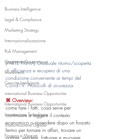
Business Intelligence
Legal & Compliance
Marketing Strategy
Internazionalizzazione
Risk Management
Corporate Governance
(
PARTE PRIMA) Graduale ritorno/scoperta 
di efficienza e recupero di una 
Investimenti
condizione conveniente ai tempi del 
Crescita Intelligente
Covid19. Protocolli di sicurezza.
international Business Opportunitie
⌘ Overview:
International Business Opportunitie
come fare i fatti, cosa serve per 
Innovazione Tecnologia
continuare a leggere il contesto 
economico o riprendere dopo un forzato 
Trasformazione Digitale
fermo per tornare in affari, trovare un 
Finanza e Mercati
partner, vendere, fatturare e muovere 