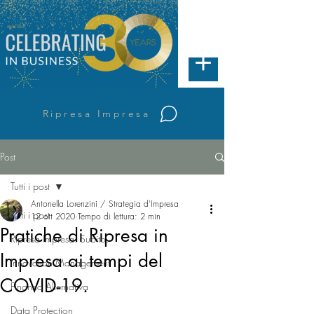
Ripresa Impresa
Post
Tutti i post
Antonella Lorenzini / Strategia d'Impresa
Tutti i post
12 ott 2020
Tempo di lettura: 2 min
Pratiche di Ripresa in
Ripresa Impresa. Subito.
Impresa ai tempi del
Innovation Management
COVID-19.
Finanza Alternativa
Data Protection