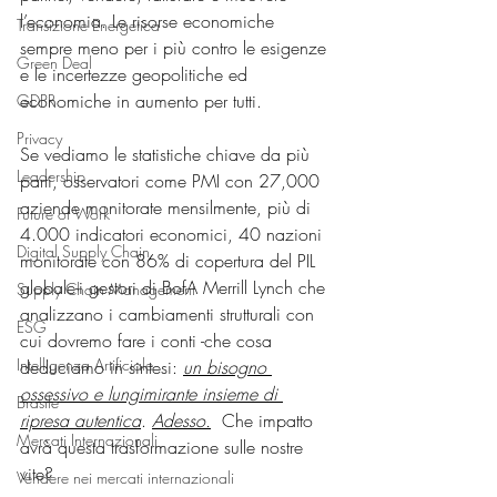
l’economia. Le risorse economiche 
Transizione Energetica
sempre meno per i più contro le esigenze 
Green Deal
e le incertezze geopolitiche ed 
economiche in aumento per tutti.
GDPR
Privacy
Se vediamo le statistiche chiave da più 
Leadership
parti, osservatori come PMI con 27,000 
aziende monitorate mensilmente, più di 
Future of Work
4.000 indicatori economici, 40 nazioni 
Digital Supply Chain
monitorate con 86% di copertura del PIL 
globale-i gestori di BofA Merrill Lynch che 
Supply Chain Management
analizzano i cambiamenti strutturali con 
ESG
cui dovremo fare i conti -che cosa 
Intelligenza Artificiale
deduciamo in sintesi: 
un bisogno 
ossessivo e lungimirante insieme di 
Brasile
ripresa autentica
. 
Adesso.
  Che impatto 
Mercati Internazionali
avrà questa trasformazione sulle nostre 
vite?
Vendere nei mercati internazionali